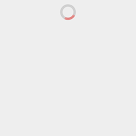
Spainish News
Trump afirma el ejército estadounidense atacó
posiciones del ISIS en Nigeria
January 6, 2026
Spainish News
sports
Nicolas Smith Jr.: De ser el Recluta Nº1 a un
Contrato Dual con los Lakers